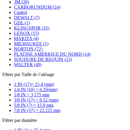
3M (26)
CARBORUNDUM (24)
Castrol
DEWALT (7)
GDL (1)
KLINGSPOR (35)
LENOX (15)
MAKITA (4)
MILWAUKEE (1)
NORTON (72)
PLATINE AMÉRIQUE DU NORD (14)
SOUDURE DE REQUIN (23)
WALTER (49)
Filtrer par Taille de l’alésage
1 IN (17)= 25,4 (mm)
1/4 IN (10) = 6.35(mm)
1/8 IN = 3,175 mm
3/8 IN (17) = 9.52 (mm)
5/8 IN (7) = 15.9 mm
7/8 IN (37) = 22.225 mm
Filtrer par diamètre