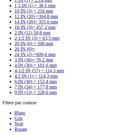
1 IN (1) = 25.4 mm
1,5 IN (1) = 38,1 mm
10 IN (3) = 254 mm
12 IN (20) =304,8 mm
14 IN (26)= 355,6 mm
18 IN (3)= 457,2 mm
2 IN (12) 50,8 mm
2-1/2 IN (3) = 63,5 mm
20 IN (6) = 508 mm
20 IN (6)=
24 IN (2) =609,6 mm
3 IN (36)= 76,2 mm
4 IN (30) = 101,6 mm
4-1/2 IN (57) = 114,3 mm
4.5 IN (1) = 114,3 mm
6 IN (30) = 152,4 mm
7 IN (34) = 177,8 mm
9 IN (13) = 228,6 mm
Filtrer par couleur
Blanc
Gris
Noir
Rouge