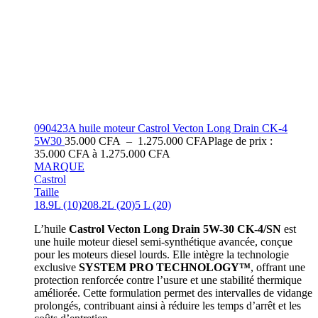
090423A huile moteur Castrol Vecton Long Drain CK-4
5W30
35.000
CFA
–
1.275.000
CFA
Plage de prix :
35.000 CFA à 1.275.000 CFA
MARQUE
Castrol
Taille
18.9L (10)
208.2L (20)
5 L (20)
L’huile
Castrol Vecton Long Drain 5W-30 CK-4/SN
est
une huile moteur diesel semi-synthétique avancée, conçue
pour les moteurs diesel lourds.
Elle intègre la technologie
exclusive
SYSTEM PRO TECHNOLOGY™
, offrant une
protection renforcée contre l’usure et une stabilité thermique
améliorée.
Cette formulation permet des intervalles de vidange
prolongés, contribuant ainsi à réduire les temps d’arrêt et les