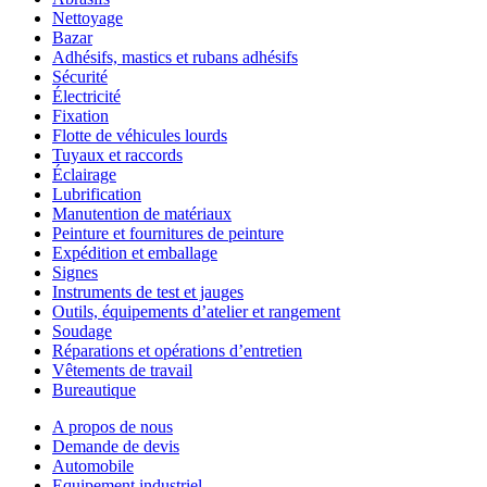
Nettoyage
Bazar
Adhésifs, mastics et rubans adhésifs
Sécurité
Électricité
Fixation
Flotte de véhicules lourds
Tuyaux et raccords
Éclairage
Lubrification
Manutention de matériaux
Peinture et fournitures de peinture
Expédition et emballage
Signes
Instruments de test et jauges
Outils, équipements d’atelier et rangement
Soudage
Réparations et opérations d’entretien
Vêtements de travail
Bureautique
A propos de nous
Demande de devis
Automobile
Equipement industriel