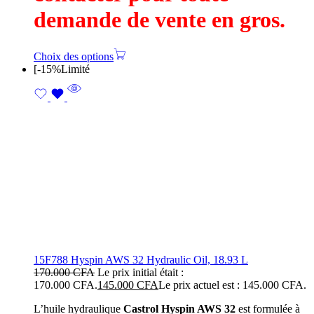
demande de vente en gros.
Choix des options
[
-15%
Limité
15F788 Hyspin AWS 32 Hydraulic Oil, 18.93 L
170.000
CFA
Le prix initial était :
170.000 CFA.
145.000
CFA
Le prix actuel est : 145.000 CFA.
L’huile hydraulique
Castrol Hyspin AWS 32
est formulée à