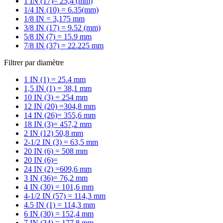
1 IN (17)= 25,4 (mm)
1/4 IN (10) = 6.35(mm)
1/8 IN = 3,175 mm
3/8 IN (17) = 9.52 (mm)
5/8 IN (7) = 15.9 mm
7/8 IN (37) = 22.225 mm
Filtrer par diamètre
1 IN (1) = 25.4 mm
1,5 IN (1) = 38,1 mm
10 IN (3) = 254 mm
12 IN (20) =304,8 mm
14 IN (26)= 355,6 mm
18 IN (3)= 457,2 mm
2 IN (12) 50,8 mm
2-1/2 IN (3) = 63,5 mm
20 IN (6) = 508 mm
20 IN (6)=
24 IN (2) =609,6 mm
3 IN (36)= 76,2 mm
4 IN (30) = 101,6 mm
4-1/2 IN (57) = 114,3 mm
4.5 IN (1) = 114,3 mm
6 IN (30) = 152,4 mm
7 IN (34) = 177,8 mm