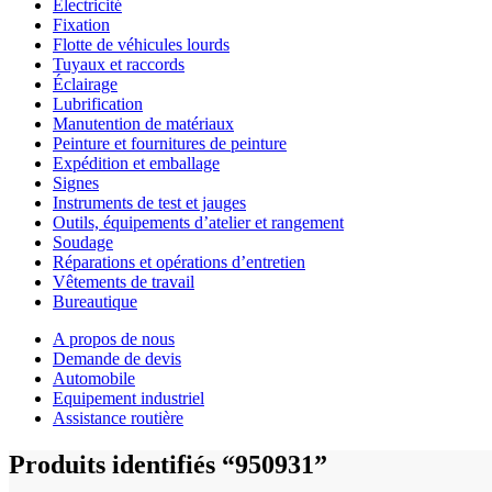
Électricité
Fixation
Flotte de véhicules lourds
Tuyaux et raccords
Éclairage
Lubrification
Manutention de matériaux
Peinture et fournitures de peinture
Expédition et emballage
Signes
Instruments de test et jauges
Outils, équipements d’atelier et rangement
Soudage
Réparations et opérations d’entretien
Vêtements de travail
Bureautique
A propos de nous
Demande de devis
Automobile
Equipement industriel
Assistance routière
Produits identifiés “950931”