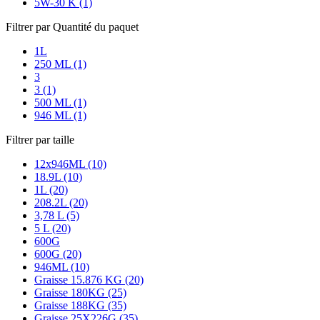
5W-30 K (1)
Filtrer par Quantité du paquet
1L
250 ML (1)
3
3 (1)
500 ML (1)
946 ML (1)
Filtrer par taille
12x946ML (10)
18.9L (10)
1L (20)
208.2L (20)
3,78 L (5)
5 L (20)
600G
600G (20)
946ML (10)
Graisse 15.876 KG (20)
Graisse 180KG (25)
Graisse 188KG (35)
Graisse 25X226G (35)