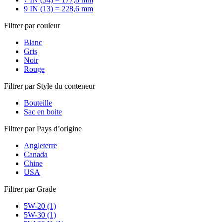
9 IN (13) = 228,6 mm
Filtrer par couleur
Blanc
Gris
Noir
Rouge
Filtrer par Style du conteneur
Bouteille
Sac en boite
Filtrer par Pays d’origine
Angleterre
Canada
Chine
USA
Filtrer par Grade
5W-20 (1)
5W-30 (1)