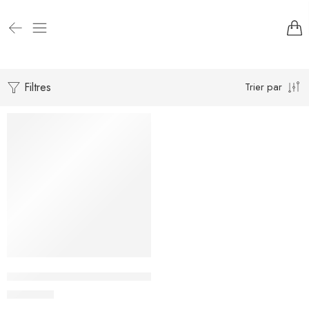
Filtres
Trier par
MMM 90045 – Disque de Tronçonnage 5 x 0.045
2.500
CFA