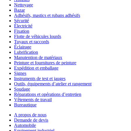
Nettoyage
Bazar
Adhésifs, mastics et rubans adhésifs
Sécurité
Électricité
Fixation
Flotte de véhicules lourds
Tuyaux et raccords
Éclairage
Lubrification
Manutention de matériaux
Peinture et fournitures de peinture
Expédition et emballage
Signes
Instruments de test et jauges
Outils, équipements d’atelier et rangement
Soudage
Réparations et opérations d’entretien
Vêtements de travail
Bureautique
A propos de nous
Demande de devis
Automobile
Equipement industriel