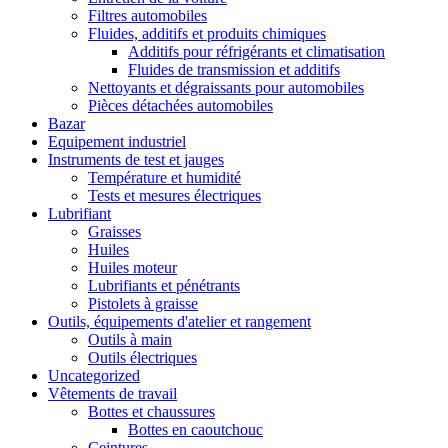
Filtres automobiles
Fluides, additifs et produits chimiques
Additifs pour réfrigérants et climatisation
Fluides de transmission et additifs
Nettoyants et dégraissants pour automobiles
Pièces détachées automobiles
Bazar
Equipement industriel
Instruments de test et jauges
Température et humidité
Tests et mesures électriques
Lubrifiant
Graisses
Huiles
Huiles moteur
Lubrifiants et pénétrants
Pistolets à graisse
Outils, équipements d'atelier et rangement
Outils à main
Outils électriques
Uncategorized
Vêtements de travail
Bottes et chaussures
Bottes en caoutchouc
Ceintures