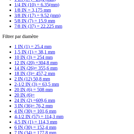
1/4 IN (10) = 6.35(mm)
1/8 IN = 3,175 mm
3/8 IN (17) = 9.52 (mm)
5/8 IN (7) = 15.9 mm
7/8 IN (37) = 22.225 mm
Filtrer par diamètre
1 IN (1) = 25.4 mm
1,5 IN (1) = 38,1 mm
10 IN (3) = 254 mm
12 IN (20) =304,8 mm
14 IN (26)= 355,6 mm
18 IN (3)= 457,2 mm
2 IN (12) 50,8 mm
2-1/2 IN (3) = 63,5 mm
20 IN (6) = 508 mm
20 IN (6)=
24 IN (2) =609,6 mm
3 IN (36)= 76,2 mm
4 IN (30) = 101,6 mm
4-1/2 IN (57) = 114,3 mm
4.5 IN (1) = 114,3 mm
6 IN (30) = 152,4 mm
7 IN (34) = 177,8 mm