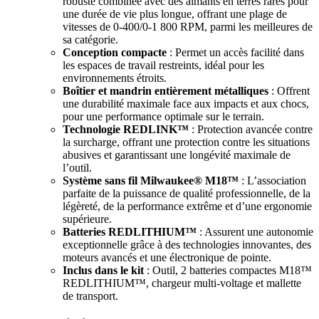
robuste combinée avec des aimants en terres rares pour
une durée de vie plus longue, offrant une plage de
vitesses de 0-400/0-1 800 RPM, parmi les meilleures de
sa catégorie.
Conception compacte
: Permet un accès facilité dans
les espaces de travail restreints, idéal pour les
environnements étroits.
Boîtier et mandrin entièrement métalliques
: Offrent
une durabilité maximale face aux impacts et aux chocs,
pour une performance optimale sur le terrain.
Technologie REDLINK™
: Protection avancée contre
la surcharge, offrant une protection contre les situations
abusives et garantissant une longévité maximale de
l’outil.
Système sans fil Milwaukee® M18™
: L’association
parfaite de la puissance de qualité professionnelle, de la
légèreté, de la performance extrême et d’une ergonomie
supérieure.
Batteries REDLITHIUM™
: Assurent une autonomie
exceptionnelle grâce à des technologies innovantes, des
moteurs avancés et une électronique de pointe.
Inclus dans le kit
: Outil, 2 batteries compactes M18™
REDLITHIUM™, chargeur multi-voltage et mallette
de transport.