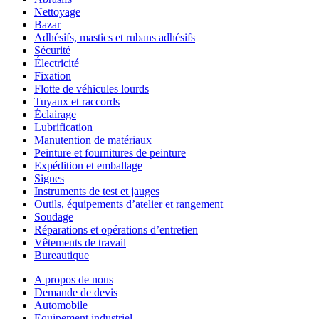
Nettoyage
Bazar
Adhésifs, mastics et rubans adhésifs
Sécurité
Électricité
Fixation
Flotte de véhicules lourds
Tuyaux et raccords
Éclairage
Lubrification
Manutention de matériaux
Peinture et fournitures de peinture
Expédition et emballage
Signes
Instruments de test et jauges
Outils, équipements d’atelier et rangement
Soudage
Réparations et opérations d’entretien
Vêtements de travail
Bureautique
A propos de nous
Demande de devis
Automobile
Equipement industriel