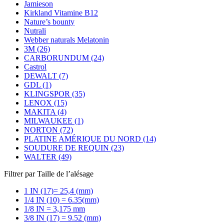
Jamieson
Kirkland Vitamine B12
Nature’s bounty
Nutrali
Webber naturals Melatonin
3M (26)
CARBORUNDUM (24)
Castrol
DEWALT (7)
GDL (1)
KLINGSPOR (35)
LENOX (15)
MAKITA (4)
MILWAUKEE (1)
NORTON (72)
PLATINE AMÉRIQUE DU NORD (14)
SOUDURE DE REQUIN (23)
WALTER (49)
Filtrer par Taille de l’alésage
1 IN (17)= 25,4 (mm)
1/4 IN (10) = 6.35(mm)
1/8 IN = 3,175 mm
3/8 IN (17) = 9.52 (mm)