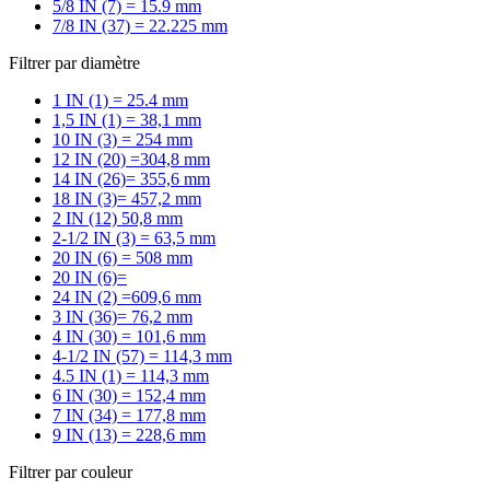
5/8 IN (7) = 15.9 mm
7/8 IN (37) = 22.225 mm
Filtrer par diamètre
1 IN (1) = 25.4 mm
1,5 IN (1) = 38,1 mm
10 IN (3) = 254 mm
12 IN (20) =304,8 mm
14 IN (26)= 355,6 mm
18 IN (3)= 457,2 mm
2 IN (12) 50,8 mm
2-1/2 IN (3) = 63,5 mm
20 IN (6) = 508 mm
20 IN (6)=
24 IN (2) =609,6 mm
3 IN (36)= 76,2 mm
4 IN (30) = 101,6 mm
4-1/2 IN (57) = 114,3 mm
4.5 IN (1) = 114,3 mm
6 IN (30) = 152,4 mm
7 IN (34) = 177,8 mm
9 IN (13) = 228,6 mm
Filtrer par couleur