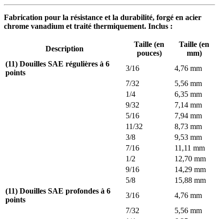
Fabrication pour la résistance et la durabilité, forgé en acier
chrome vanadium et traité thermiquement. Inclus :
Taille (en
Taille (en
Description
pouces)
mm)
(11) Douilles SAE régulières à 6
3/16
4,76 mm
points
7/32
5,56 mm
1/4
6,35 mm
9/32
7,14 mm
5/16
7,94 mm
11/32
8,73 mm
3/8
9,53 mm
7/16
11,11 mm
1/2
12,70 mm
9/16
14,29 mm
5/8
15,88 mm
(11) Douilles SAE profondes à 6
3/16
4,76 mm
points
7/32
5,56 mm