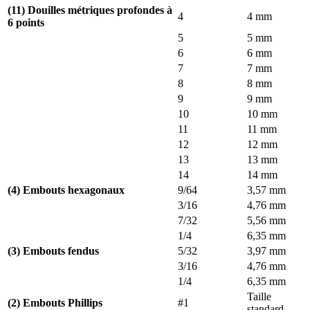
(11) Douilles métriques profondes à
4
4 mm
6 points
5
5 mm
6
6 mm
7
7 mm
8
8 mm
9
9 mm
10
10 mm
11
11 mm
12
12 mm
13
13 mm
14
14 mm
(4) Embouts hexagonaux
9/64
3,57 mm
3/16
4,76 mm
7/32
5,56 mm
1/4
6,35 mm
(3) Embouts fendus
5/32
3,97 mm
3/16
4,76 mm
1/4
6,35 mm
Taille
(2) Embouts Phillips
#1
standard