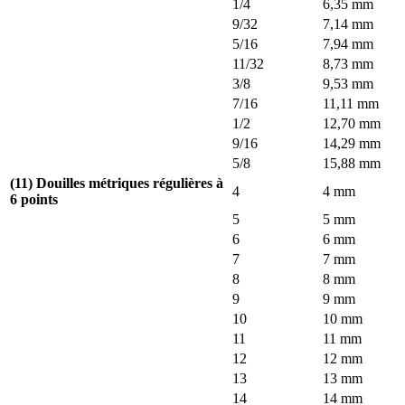
1/4
6,35 mm
9/32
7,14 mm
5/16
7,94 mm
11/32
8,73 mm
3/8
9,53 mm
7/16
11,11 mm
1/2
12,70 mm
9/16
14,29 mm
5/8
15,88 mm
(11) Douilles métriques régulières à
4
4 mm
6 points
5
5 mm
6
6 mm
7
7 mm
8
8 mm
9
9 mm
10
10 mm
11
11 mm
12
12 mm
13
13 mm
14
14 mm