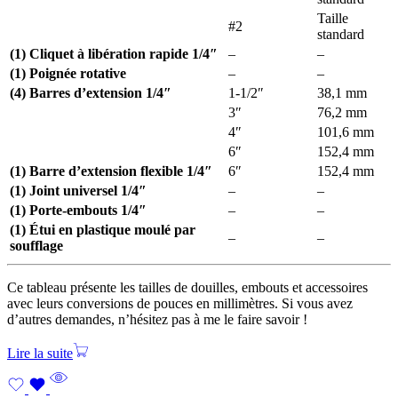
Taille
#2
standard
(1) Cliquet à libération rapide 1/4″
–
–
(1) Poignée rotative
–
–
(4) Barres d’extension 1/4″
1-1/2″
38,1 mm
3″
76,2 mm
4″
101,6 mm
6″
152,4 mm
(1) Barre d’extension flexible 1/4″
6″
152,4 mm
(1) Joint universel 1/4″
–
–
(1) Porte-embouts 1/4″
–
–
(1) Étui en plastique moulé par
–
–
soufflage
Ce tableau présente les tailles de douilles, embouts et accessoires
avec leurs conversions de pouces en millimètres. Si vous avez
d’autres demandes, n’hésitez pas à me le faire savoir !
Lire la suite