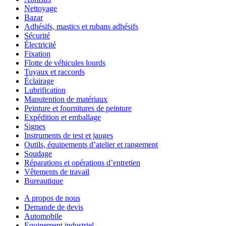
Nettoyage
Bazar
Adhésifs, mastics et rubans adhésifs
Sécurité
Électricité
Fixation
Flotte de véhicules lourds
Tuyaux et raccords
Éclairage
Lubrification
Manutention de matériaux
Peinture et fournitures de peinture
Expédition et emballage
Signes
Instruments de test et jauges
Outils, équipements d’atelier et rangement
Soudage
Réparations et opérations d’entretien
Vêtements de travail
Bureautique
A propos de nous
Demande de devis
Automobile
Equipement industriel