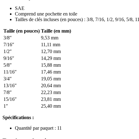
SAE
Comprend une pochette en toile
Tailles de clés incluses (en pouces) : 3/8, 7/16, 1/2, 9/16, 5/8, 1
Taille (en pouces)
Taille (en mm)
3/8″
9,53 mm
7/16″
11,11 mm
1/2″
12,70 mm
9/16″
14,29 mm
5/8″
15,88 mm
11/16″
17,46 mm
3/4″
19,05 mm
13/16″
20,64 mm
7/8″
22,23 mm
15/16″
23,81 mm
1″
25,40 mm
Spécifications :
Quantité par paquet : 11