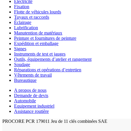
Électricité
Fixation
Flotte de véhicules lourds
Tuyaux et raccords
Éclairage
Lubrification
Manutention de matériaux
Peinture et fournitures de peinture
Expédition et emballage
Signes
Instruments de test et jauges
Outils, équipements d’atelier et rangement
Soudage
Réparations et opérations d’entretien
Vêtements de travail
Bureautique
A propos de nous
Demande de devis
Automobile
Equipement industriel
Assistance routière
PROCORE PCR 179011 Jeu de 11 clés combinées SAE