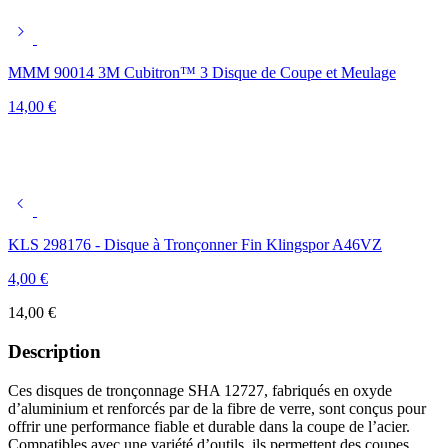
MMM 90014 3M Cubitron™ 3 Disque de Coupe et Meulage
14,00
€
KLS 298176 - Disque à Tronçonner Fin Klingspor A46VZ
4,00
€
14,00
€
Description
Ces disques de tronçonnage SHA 12727, fabriqués en oxyde
d’aluminium et renforcés par de la fibre de verre, sont conçus pour
offrir une performance fiable et durable dans la coupe de l’acier.
Compatibles avec une variété d’outils, ils permettent des coupes