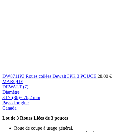
DW8711P3 Roues collées Dewalt 3PK 3 POUCE
28,00
€
MARQUE
DEWALT (7)
Diamètre
3 IN (36)= 76,2 mm
Pays d'origine
Canada
Lot de 3 Roues Liées de 3 pouces
Roue de coupe à usage général.