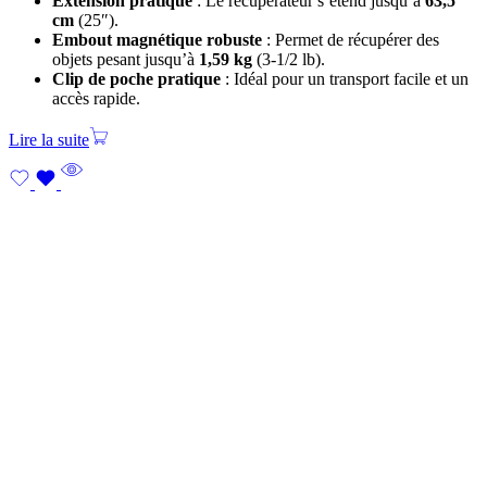
Extension pratique
: Le récupérateur s’étend jusqu’à
63,5
cm
(25″).
Embout magnétique robuste
: Permet de récupérer des
objets pesant jusqu’à
1,59 kg
(3-1/2 lb).
Clip de poche pratique
: Idéal pour un transport facile et un
accès rapide.
Lire la suite