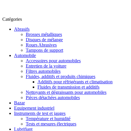
Catégories
Abrasifs
Brosses métalliques
Disques de mélange
Roues Abrasives
Tampons de support
Automobile
Accessoires pour automobiles
Entretien de la voiture
Filtres automobiles
Fluides, additifs et produits chimiques
Additifs pour réfrigérants et climatisation
Fluides de transmission et additifs
Nettoyants et dégraissants pour automobiles
Pièces détachées automobiles
Bazar
Equipement industriel
Instruments de test et jauges
Température et humidité
Tests et mesures électriques
Lubrifiant