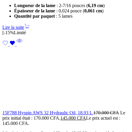
Longueur de la lame
: 2-7/16 pouces (
6,19 cm
)
Épaisseur de la lame
: 0,024 pouce (
0,061 cm
)
Quantité par paquet
: 5 lames
Lire la suite
[
-15%
Limité
15F788 Hyspin AWS 32 Hydraulic Oil, 18.93 L
170.000
CFA
Le
prix initial était : 170.000 CFA.
145.000
CFA
Le prix actuel est :
145.000 CFA.