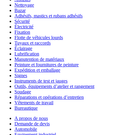
Nettoyage
Bazar
Adhésifs, mastics et rubans adhésifs
Sécurité
Électricité
Fixation
Flotte de véhicules lourds
Tuyaux et raccords
Éclairage
Lubrification
Manutention de matériaux
Peinture et fournitures de peinture
Expédition et emballage
Signes
Instruments de test et jauges
Outils, équipements d’atelier et rangement
Soudage
Réparations et opérations d’entretien
Vêtements de travail
Bureautique
A propos de nous
Demande de devis
Automobile
Equipement industriel